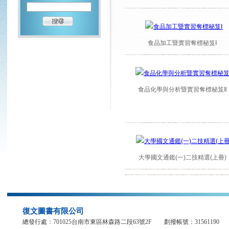
大學國文通鑑(一)二技精選(上冊)
復文圖書有限公司
總發行處：701025台南市東區林森路二段63號2F 劃撥帳號：31561
電話：06-3135219、3132755、2386935 傳真：06-3134544、2386937 E-mail：fuh