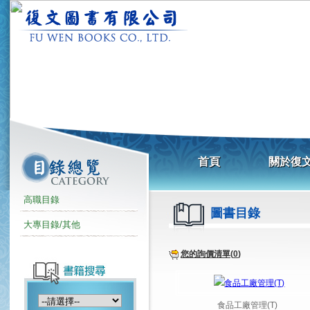
高職目錄
圖書目錄
大專目錄/其他
您的詢價清單(
0
)
食品工廠管理(T)
食品加工暨實習奪標秘笈Ⅰ
食品化學與分析暨實習奪標秘笈Ⅱ