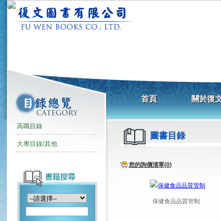
高職目錄
圖書目錄
大專目錄/其他
您的詢價清單(
0
)
保健食品品質管制
食品加工暨實習葵花寶典(上)
中級食品品保工程師-食品工廠管
(Q)