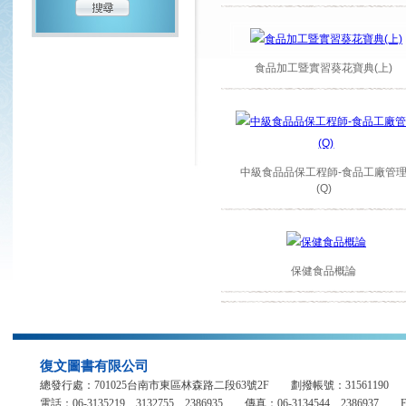
保健食品概論
復文圖書有限公司
總發行處：701025台南市東區林森路二段63號2F 劃撥帳號：31561
電話：06-3135219、3132755、2386935 傳真：06-3134544、2386937 E-mail：fuh