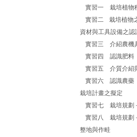
實習五 介質介紹
實習六 認識農藥
栽培計畫之擬定
實習七 栽培規劃
實習八 栽培規劃
整地與作畦
實習九 秋冬季作
實習十 暖季作物
實習十一 秋冬季
實習十二 暖季作
播種、育苗與繁殖種