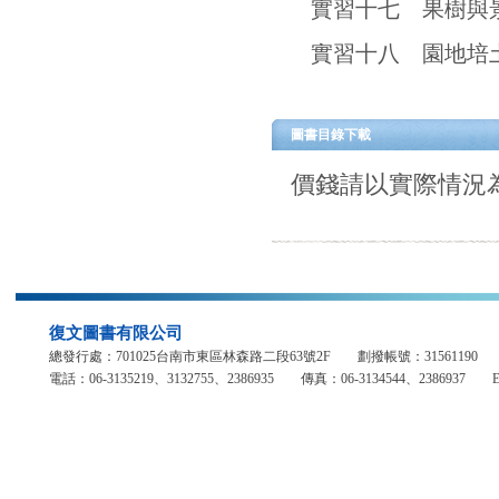
復文圖書有限公司
總發行處：701025台南市東區林森路二段63號2F 劃撥帳號：31561
電話：06-3135219、3132755、2386935 傳真：06-3134544、2386937 E-mail：fuh