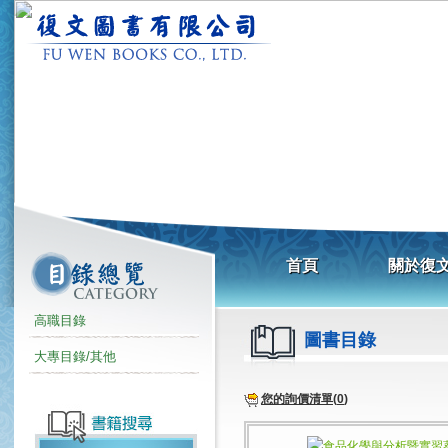
高職目錄
圖書目錄
大專目錄/其他
您的詢價清單(
0
)