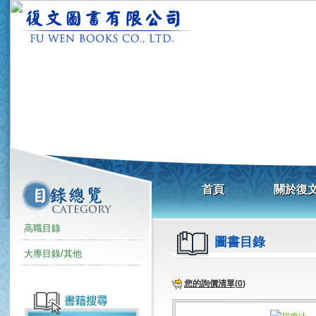
高職目錄
圖書目錄
大專目錄/其他
您的詢價清單(
0
)